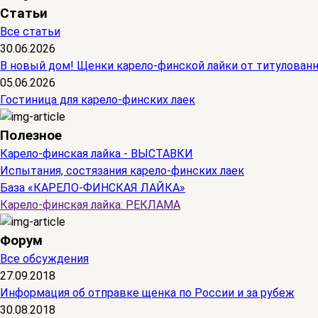
Статьи
Все статьи
30.06.2026
В новый дом! Щенки карело-финской лайки от титулован
05.06.2026
Гостиница для карело-финских лаек
Полезное
Карело-финская лайка - ВЫСТАВКИ
Испытания, состязания карело-финских лаек
База «КАРЕЛО-ФИНСКАЯ ЛАЙКА»
Карело-финская лайка: РЕКЛАМА
Форум
Все обсуждения
27.09.2018
Информация об отправке щенка по России и за рубеж
30.08.2018