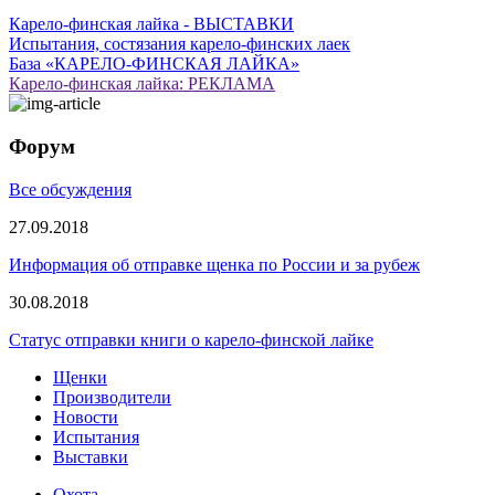
Карело-финская лайка - ВЫСТАВКИ
Испытания, состязания карело-финских лаек
База «КАРЕЛО-ФИНСКАЯ ЛАЙКА»
Карело-финская лайка: РЕКЛАМА
Форум
Все обсуждения
27.09.2018
Информация об отправке щенка по России и за рубеж
30.08.2018
Статус отправки книги о карело-финской лайке
Щенки
Производители
Новости
Испытания
Выставки
Охота