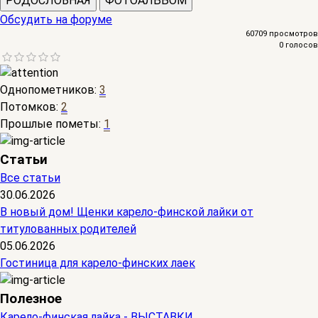
РОДОСЛОВНАЯ
ФОТОАЛЬБОМ
Обсудить на форуме
60709 просмотров
0 голосов
Однопометников:
3
Потомков:
2
Прошлые пометы:
1
Статьи
Все статьи
30.06.2026
В новый дом! Щенки карело-финской лайки от
титулованных родителей
05.06.2026
Гостиница для карело-финских лаек
Полезное
Карело-финская лайка - ВЫСТАВКИ