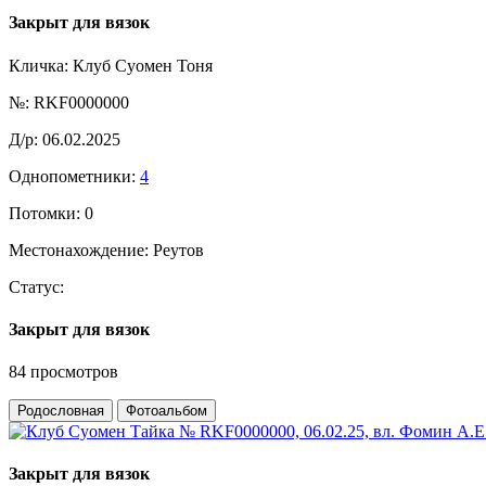
Закрыт для вязок
Кличка:
Клуб Суомен Тоня
№:
RKF0000000
Д/р:
06.02.2025
Однопометники:
4
Потомки:
0
Местонахождение:
Реутов
Статус:
Закрыт для вязок
84 просмотров
Родословная
Фотоальбом
Закрыт для вязок