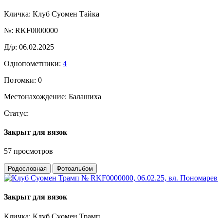
Кличка:
Клуб Суомен Тайка
№:
RKF0000000
Д/р:
06.02.2025
Однопометники:
4
Потомки:
0
Местонахождение:
Балашиха
Статус:
Закрыт для вязок
57 просмотров
Родословная
Фотоальбом
Закрыт для вязок
Кличка:
Клуб Суомен Трамп