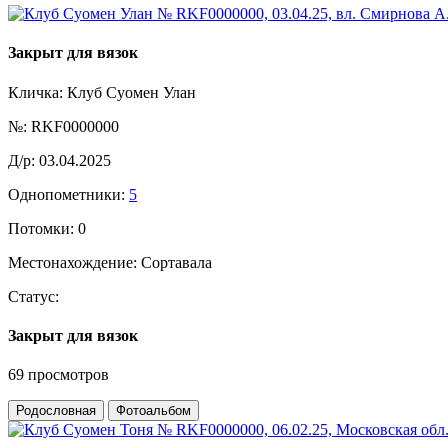
Закрыт для вязок
Кличка:
Клуб Суомен Улан
№:
RKF0000000
Д/р:
03.04.2025
Однопометники:
5
Потомки:
0
Местонахождение:
Сортавала
Статус:
Закрыт для вязок
69 просмотров
Родословная
Фотоальбом