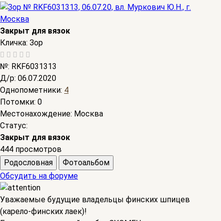
Закрыт для вязок
Кличка:
Зор
№:
RKF6031313
Д/р:
06.07.2020
Однопометники:
4
Потомки:
0
Местонахождение:
Москва
Статус:
Закрыт для вязок
444 просмотров
Родословная
Фотоальбом
Обсудить на форуме
Уважаемые будущие владельцы финских шпицев
(карело-финских лаек)!