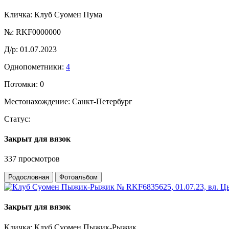
Кличка:
Клуб Суомен Пума
№:
RKF0000000
Д/р:
01.07.2023
Однопометники:
4
Потомки:
0
Местонахождение:
Санкт-Петербург
Статус:
Закрыт для вязок
337 просмотров
Родословная
Фотоальбом
Закрыт для вязок
Кличка:
Клуб Суомен Пыжик-Рыжик