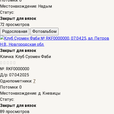
Потомки:
0
Местонахождение:
Надым
Статус:
Закрыт для вязок
72 просмотров
Родословная
Фотоальбом
Закрыт для вязок
Кличка:
Клуб Суомен Фаби
№:
RKF0000000
Д/р:
07.04.2025
Однопометники:
7
Потомки:
0
Местонахождение:
д. Кневицы
Статус:
Закрыт для вязок
89 просмотров