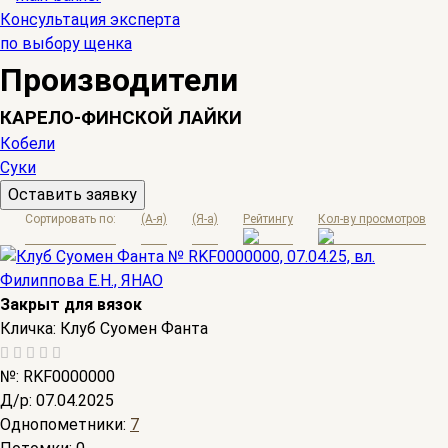
Консультация эксперта
по выбору щенка
Производители
КАРЕЛО-ФИНСКОЙ ЛАЙКИ
Кобели
Суки
Оставить заявку
Сортировать по:
(A-я)
(Я-а)
Рейтингу
Кол-ву просмотров
Закрыт для вязок
Кличка:
Клуб Суомен Фанта
№:
RKF0000000
Д/р:
07.04.2025
Однопометники:
7