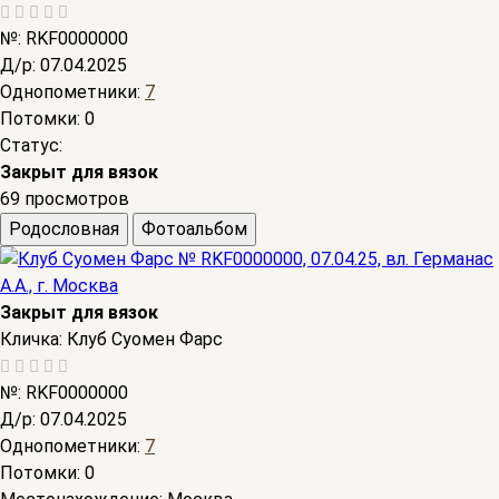
№:
RKF0000000
Д/р:
07.04.2025
Однопометники:
7
Потомки:
0
Статус:
Закрыт для вязок
69 просмотров
Родословная
Фотоальбом
Закрыт для вязок
Кличка:
Клуб Суомен Фарс
№:
RKF0000000
Д/р:
07.04.2025
Однопометники:
7
Потомки:
0