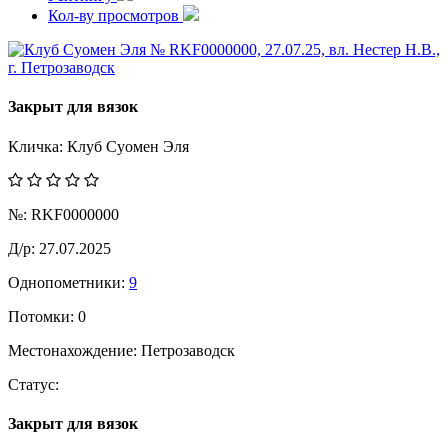
Кол-ву просмотров
Закрыт для вязок
Кличка:
Клуб Суомен Эля
№:
RKF0000000
Д/р:
27.07.2025
Однопометники:
9
Потомки:
0
Местонахождение:
Петрозаводск
Статус:
Закрыт для вязок