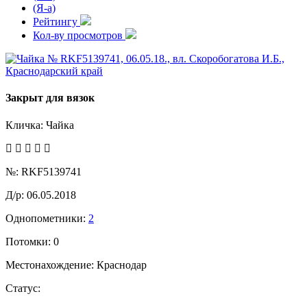
(Я-а)
Рейтингу
Кол-ву просмотров
Закрыт для вязок
Кличка:
Чайка
№:
RKF5139741
Д/р:
06.05.2018
Однопометники:
2
Потомки:
0
Местонахождение:
Краснодар
Статус: