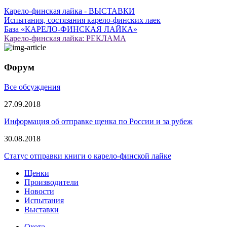
Карело-финская лайка - ВЫСТАВКИ
Испытания, состязания карело-финских лаек
База «КАРЕЛО-ФИНСКАЯ ЛАЙКА»
Карело-финская лайка: РЕКЛАМА
Форум
Все обсуждения
27.09.2018
Информация об отправке щенка по России и за рубеж
30.08.2018
Статус отправки книги о карело-финской лайке
Щенки
Производители
Новости
Испытания
Выставки
Охота