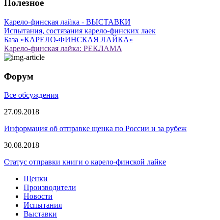
Полезное
Карело-финская лайка - ВЫСТАВКИ
Испытания, состязания карело-финских лаек
База «КАРЕЛО-ФИНСКАЯ ЛАЙКА»
Карело-финская лайка: РЕКЛАМА
Форум
Все обсуждения
27.09.2018
Информация об отправке щенка по России и за рубеж
30.08.2018
Статус отправки книги о карело-финской лайке
Щенки
Производители
Новости
Испытания
Выставки