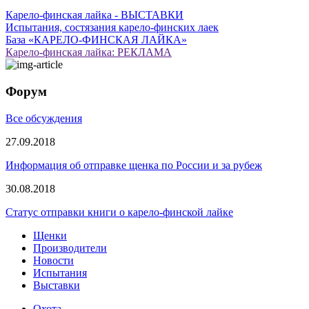
Карело-финская лайка - ВЫСТАВКИ
Испытания, состязания карело-финских лаек
База «КАРЕЛО-ФИНСКАЯ ЛАЙКА»
Карело-финская лайка: РЕКЛАМА
Форум
Все обсуждения
27.09.2018
Информация об отправке щенка по России и за рубеж
30.08.2018
Статус отправки книги о карело-финской лайке
Щенки
Производители
Новости
Испытания
Выставки
Охота