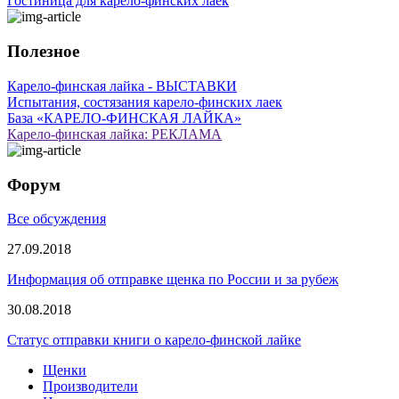
Гостиница для карело-финских лаек
Полезное
Карело-финская лайка - ВЫСТАВКИ
Испытания, состязания карело-финских лаек
База «КАРЕЛО-ФИНСКАЯ ЛАЙКА»
Карело-финская лайка: РЕКЛАМА
Форум
Все обсуждения
27.09.2018
Информация об отправке щенка по России и за рубеж
30.08.2018
Статус отправки книги о карело-финской лайке
Щенки
Производители