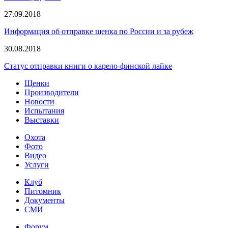
27.09.2018
Информация об отправке щенка по России и за рубеж
30.08.2018
Статус отправки книги о карело-финской лайке
Щенки
Производители
Новости
Испытания
Выставки
Охота
Фото
Видео
Услуги
Клуб
Питомник
Документы
СМИ
Форум