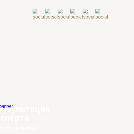
онсультация
ксперта
 выбору щенка