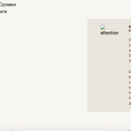
В
Р
О
2
л
Т
Л
Щ
в
с
н
н
п
д