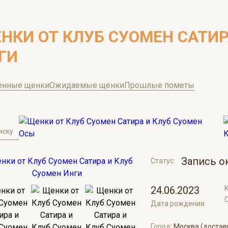
НКИ ОТ КЛУБ СУОМЕН САТИР
ГИ
енные щенки
Ожидаемые щенки
Прошлые пометы
иску
Запись о
Статус:
24.06.2023
С
Дата рождения
Город:
Москва (достав