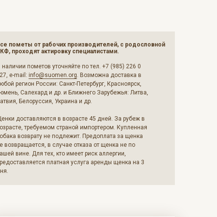
се пометы от рабочих производителей, с родословной
КФ, проходят актировку специалистами.
 наличии пометов уточняйте по тел. +7 (985) 226 0
27, e-mail:
info@suomen.org
. Возможна доставка в
юбой регион России: Санкт-Петербург, Красноярск,
юмень, Салехард и др. и Ближнего Зарубежья: Литва,
атвия, Белоруссия, Украина и др.
енки доставляются в возрасте 45 дней. За рубеж в
озрасте, требуемом страной импортером. Купленная
обака возврату не подлежит. Предоплата за щенка
е возвращается, в случае отказа от щенка не по
ашей вине. Для тех, кто имеет риск аллергии,
редоставляется платная услуга аренды щенка на 3
ня.