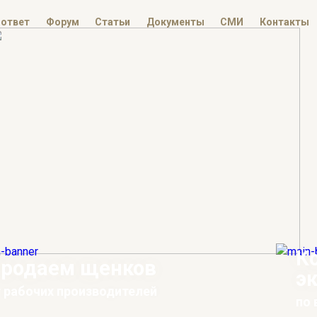
-ответ
Форум
Статьи
Документы
СМИ
Контакты
К
родаем щенков
э
 рабочих производителей
по